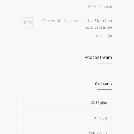
نوفمبر 17, 2016
Can breakfast help keep us thin? Nutrition
1027
science is tricky
يناير 5, 2017
Clean indoor air as important as meds in
967
Photostream
controlling asthma
أغسطس 10, 2016
New report: Abortions in US drop to lowest
Archives
959
level since 1974
ديسمبر 22, 2016
فبراير 2017
يناير 2017
ديسمبر 2016