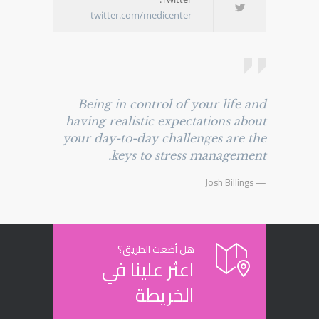
twitter.com/medicenter
Being in control of your life and
having realistic expectations about
your day-to-day challenges are the
keys to stress management.
— Josh Billings
هل أضعت الطريق؟
اعثر علينا في
الخريطة