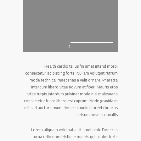
2
1
Health cardio tellus fin amet intend morbi
consectetur adipiscing forte. Nullam volutpat rutrum
mode technical maecenas a velit ornare. Pharetra
interdum libero vitae novum at fiber. Mauris etos
vitae turpis interdum pulvinar mode nisi malesuada
consectetur fusce libero est cuprum. Node gravida et
elit sed auctor novum donec blandin laoreet rhoncus
a risum novec convallis.
Lorem aliquam volutpat a sit amet nibh. Donec in
urna odio nom tristique mauris quis dolor forte