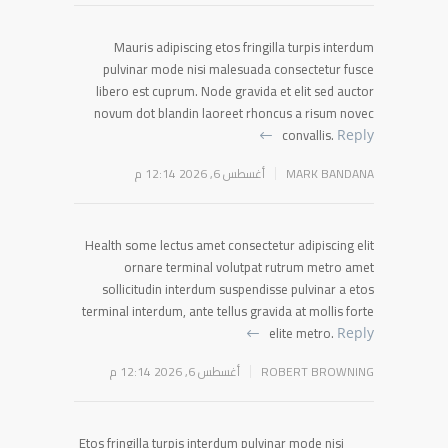
Mauris adipiscing etos fringilla turpis interdum
pulvinar mode nisi malesuada consectetur fusce
libero est cuprum. Node gravida et elit sed auctor
novum dot blandin laoreet rhoncus a risum novec
convallis.
Reply
MARK BANDANA
أغسطس 6, 2026 12:14 م
Health some lectus amet consectetur adipiscing elit
ornare terminal volutpat rutrum metro amet
sollicitudin interdum suspendisse pulvinar a etos
terminal interdum, ante tellus gravida at mollis forte
elite metro.
Reply
ROBERT BROWNING
أغسطس 6, 2026 12:14 م
Etos fringilla turpis interdum pulvinar mode nisi