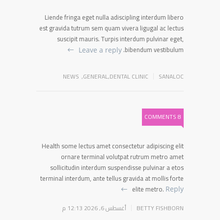
Liende fringa eget nulla adiscipling interdum libero
est gravida tutrum sem quam vivera ligugal ac lectus
suscipit mauris. Turpis interdum pulvinar eget,
bibendum vestibulum.
Leave a reply
NEWS
,
GENERAL
,
DENTAL CLINIC
SANALOC
8 COMMENTS
Health some lectus amet consectetur adipiscing elit
ornare terminal volutpat rutrum metro amet
sollicitudin interdum suspendisse pulvinar a etos
terminal interdum, ante tellus gravida at mollis forte
elite metro.
Reply
BETTY FISHBORN
أغسطس 6, 2026 12:13 م