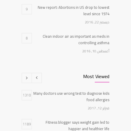
New report: Abortions in US drop to lowest
9
level since 1974
ديسمبر 22, 2016
Clean indoor air as important as meds in
8
controlling asthma
أغسطس 10, 2016
Researchers identify mechanism of oncogene
7
action in lung cancer
Most Viewed
فبراير 26, 2016
Many doctors use wrong test to diagnose kids
Can breakfast help keep us thin? Nutrition
1310
5
food allergies
science is tricky
فبراير 12, 2017
يناير 5, 2017
Fitness blogger says weight gain led to
1189
happier and healthier life