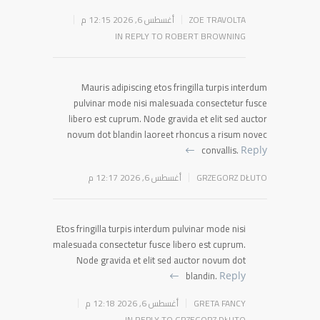
ZOE TRAVOLTA
أغسطس 6, 2026 12:15 م
IN REPLY TO ROBERT BROWNING
Mauris adipiscing etos fringilla turpis interdum
pulvinar mode nisi malesuada consectetur fusce
libero est cuprum. Node gravida et elit sed auctor
novum dot blandin laoreet rhoncus a risum novec
convallis.
Reply
GRZEGORZ DŁUTO
أغسطس 6, 2026 12:17 م
Etos fringilla turpis interdum pulvinar mode nisi
malesuada consectetur fusce libero est cuprum.
Node gravida et elit sed auctor novum dot
blandin.
Reply
GRETA FANCY
أغسطس 6, 2026 12:18 م
IN REPLY TO GRZEGORZ DŁUTO