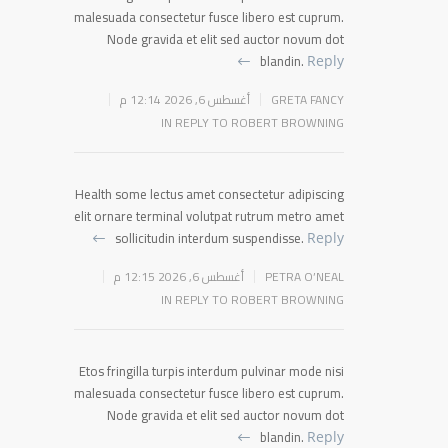
malesuada consectetur fusce libero est cuprum.
Node gravida et elit sed auctor novum dot
blandin.
Reply
GRETA FANCY
أغسطس 6, 2026 12:14 م
IN REPLY TO ROBERT BROWNING
Health some lectus amet consectetur adipiscing
elit ornare terminal volutpat rutrum metro amet
sollicitudin interdum suspendisse.
Reply
PETRA O’NEAL
أغسطس 6, 2026 12:15 م
IN REPLY TO ROBERT BROWNING
Etos fringilla turpis interdum pulvinar mode nisi
malesuada consectetur fusce libero est cuprum.
Node gravida et elit sed auctor novum dot
blandin.
Reply