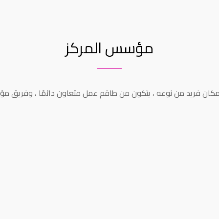
مؤسس المركز
مكان فريد من نوعه ، يتكون من طاقم عمل متعاون دائمًا ، وفريق مؤه
خري
حاصل على الدكتوراة والتدريب الاختص
أسس مركز لتقويم الأسنان وطب