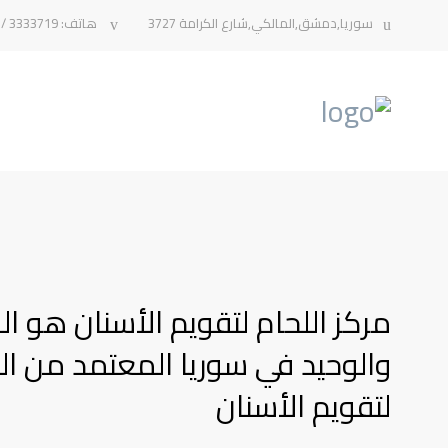
سوريا,دمشق,المالكي,شارع الكرامة 3727
هاتف: 3333719 / 3330244
مركز اللحام لتقويم الأسنان هو ال
والوحيد في سوريا المعتمد من الب
لتقويم الأسنان