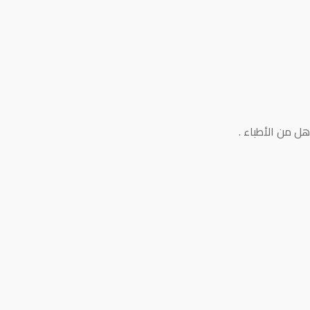
ل من الأطباء .
ج جامعة دمشق عام 1974
اصي في قسم تقويم الأسنان في كلية طب الأسنان بجامعة بوسطن
 أسنان الأطفال وصحة الفم والأسنان في عام 1978